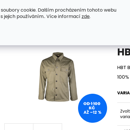
 soubory cookie. Dalším procházením tohoto webu
eenactor WWII
Original zboží
Petromax
 s jejich používáním.. Více informací
zde
.
undy
HBT Blůza od.7
Co potřebujete najít?
HB
HLEDAT
HBT 
100%
Doporučujeme
VARI
OD 1 100
KČ
Zvol
AŽ –12 %
vari