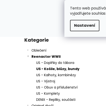
K
Přejít
na
o
Tento web používá
Oblečení
R
obsah
Zpět
Zpět
vyjadřujete souhlas
š
do
do
í
Domů
Reenactor WWII
US - Košile, blůzy, b
Nastavení
k
obchodu
obchodu
P
o
Kategorie
Přeskočit
s
kategorie
t
Oblečení
r
Reenactor WWII
a
US - Doplňky do tábora
n
US - Košile, blůzy, bundy
n
US - Kalhoty, kombinézy
í
US - Výstroj
p
US - Obuv a příslušenství
a
US - Komplety
n
DENIX - Repliky, součásti
e
Original zboží