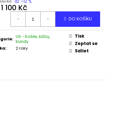
 M37
100 Kč
až –12 %
d
1 100 Kč
ná
DO KOŠÍKU
:
Tisk
US - Košile, blůzy,
gorie
:
bundy
Zeptat se
ka
:
2 roky
Sdílet