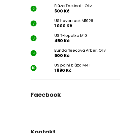
Blůza Tactical - Oliv
600 Kč
US haversack M1928
1 000 Kč
US T-lopatka M10
450 Kč
Bunda fleecová Arber, Oliv
500 Kč
US polní blůza M41
1 890 Kč
Facebook
Kontakt