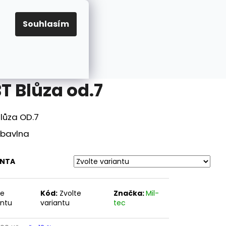
Hledat
Přihlášení
Nákupní
Velikosti
Karabina M1 A1, sklopná pažba, USA
Souhlasím
košík
T Blůza od.7
Blůza OD.7
 bavlna
ANTA
te
Kód:
Zvolte
Značka:
Mil-
Následující
antu
variantu
tec