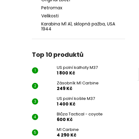
US POLNÍ KALHOTY M37
l
Petromax
1 800 Kč
Velikosti
Karabina M1 A1, sklopná pažba, USA
1944
Top 10 produktů
US polní kalhoty M37
1 800 Kč
Zásobník M1 Carbine
249 Kč
US polní košile M37
1 400 Kč
Blůza Tactical - coyote
600 Kč
M1 Carbine
4 290 Kč