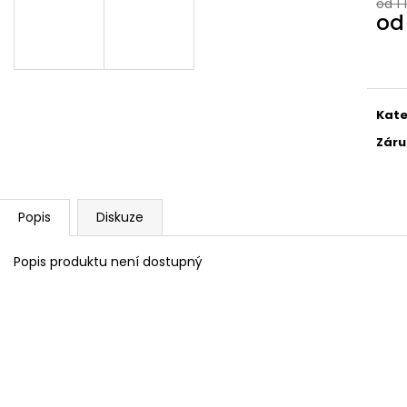
ZÁSOBNÍK M1 CARBINE
US POLNÍ KOŠILE
od 1 
o
249 Kč
1 400 Kč
Měr
Původně:
299 Kč
cena
Kate
Záru
Popis
Diskuze
Popis produktu není dostupný