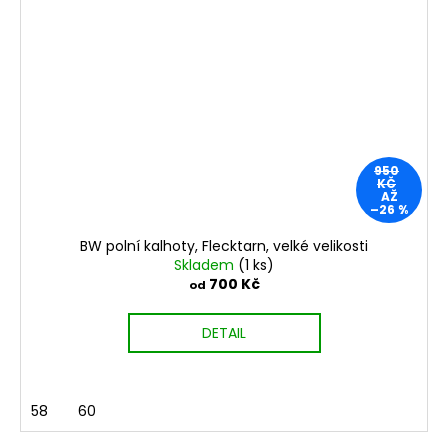
950
KČ
AŽ
–26 %
BW polní kalhoty, Flecktarn, velké velikosti
Skladem
(1 ks)
700 Kč
od
DETAIL
58
60