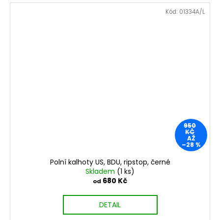
Kód:
01334A/L
950
KČ
AŽ
–28 %
Polní kalhoty US, BDU, ripstop, černé
Skladem
(1 ks)
680 Kč
od
DETAIL