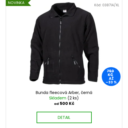
NOVINKA
Kód:
03871A/XL
750
KČ
AŽ
–33 %
Bunda fleecová Arber, černá
Skladem
(2 ks)
500 Kč
od
DETAIL