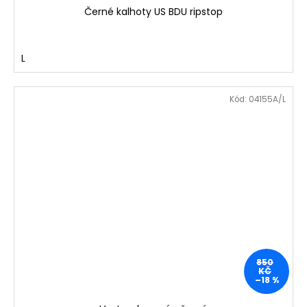
Černé kalhoty US BDU ripstop
L
Kód:
04155A/L
850
KČ
–18 %