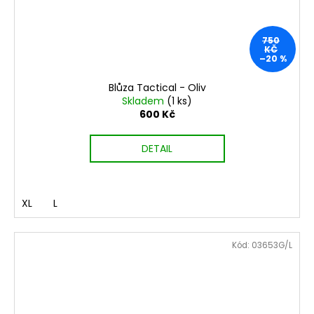
750
KČ
–20 %
Blůza Tactical - Oliv
Skladem
(1 ks)
600 Kč
DETAIL
XL
L
Kód:
03653G/L