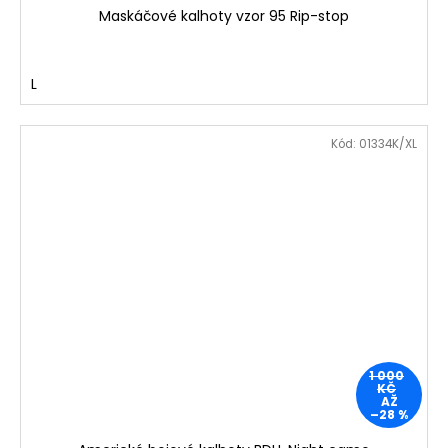
Maskáčové kalhoty vzor 95 Rip-stop
L
Kód:
01334K/XL
1 000
KČ
AŽ
–28 %