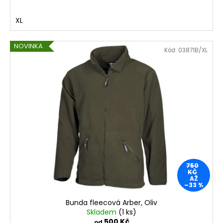
XL
NOVINKA
Kód:
03871B/XL
750
KČ
AŽ
–33 %
Bunda fleecová Arber, Oliv
Skladem
(1 ks)
500 Kč
od