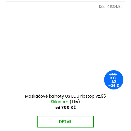
Kód:
01334J/L
950
KČ
AŽ
–26 %
Maskáčové kalhoty US BDU ripstop vz.95
Skladem
(1 ks)
700 Kč
od
DETAIL