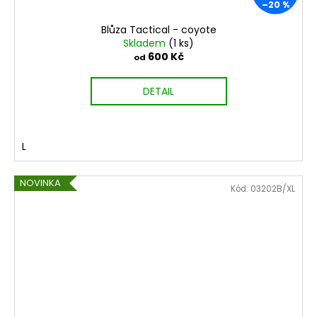
–20 %
Blůza Tactical - coyote
Skladem
(1 ks)
600 Kč
od
DETAIL
L
NOVINKA
Kód:
03202B/XL