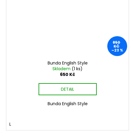
850
KČ
–23 %
Bunda English Style
Skladem
(1 ks)
650 Kč
DETAIL
Bunda English Style
L