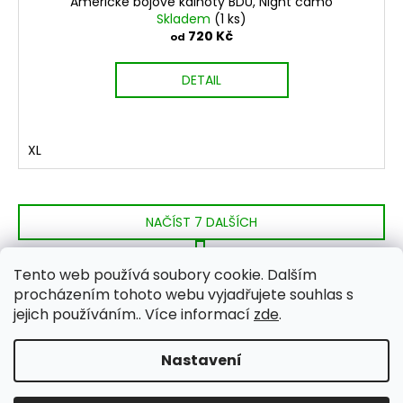
Americké bojové kalhoty BDU, Night camo
Skladem
(1 ks)
720 Kč
od
DETAIL
XL
NAČÍST 7 DALŠÍCH
S
1
2
t
O
Tento web používá soubory cookie. Dalším
r
19
položek celkem
v
procházením tohoto webu vyjadřujete souhlas s
á
NAHORU
l
jejich používáním.. Více informací
zde
.
n
k
á
o
d
Nastavení
Z
v
a
Vytvořil Shoptet
á
á
c
n
Copyright 2026
BigRed1 Armyshop
. Všechna práva