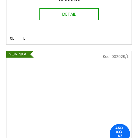
DETAIL
XL
L
NOVINKA
Kód:
03202R/L
750
KČ
AŽ