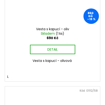
850
KČ
–18 %
Vesta s kapucí - oliv
Skladem
(1 ks)
690 Kč
DETAIL
Vesta s kapucí - olivová
L
Kód:
01112/58