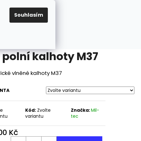
Hledat
Přihlášení
Nákupní
Velikosti
Karabina M1 A1, sklopná pažba, USA
Souhlasím
košík
 polní kalhoty M37
ické vlněné kalhoty M37
ANTA
te
Kód:
Zvolte
Značka:
Mil-
antu
variantu
tec
Následující
800 Kč
ná