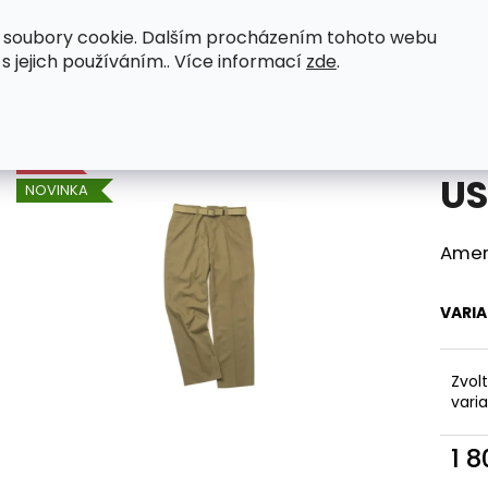
 soubory cookie. Dalším procházením tohoto webu
eenactor WWII
Original zboží
Petromax
 s jejich používáním.. Více informací
zde
.
nézy
US polní kalhoty M37
Co potřebujete najít?
AKCE
US
NOVINKA
HLEDAT
Amer
Doporučujeme
VARI
Zvol
vari
1 
Měr