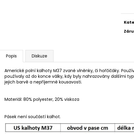
ZÁSOBNÍK M1 CARBINE
US POLNÍ KOŠILE
cena
249 Kč
1 400 Kč
Původně:
299 Kč
Kate
Záru
Popis
Diskuze
Americké polní kalhoty M37 zvané vlněnky, či hořčičáky. Použí
používaly až do konce války, kdy byly nahrazovány dalšími typy 
jejich barvě a nepříjemné kousavosti.
Materiál: 80% polyester, 20% viskoza
Pásek není součástí kalhot.