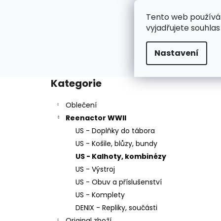
K
Přejít
na
o
Tento web používá
Oblečení
R
obsah
Zpět
Zpět
vyjadřujete souhlas
š
do
do
í
Domů
Reenactor WWII
US - Kalhoty, kombi
Nastavení
k
obchodu
obchodu
P
o
Kategorie
Přeskočit
s
kategorie
t
Oblečení
r
Reenactor WWII
a
US - Doplňky do tábora
n
US - Košile, blůzy, bundy
n
US - Kalhoty, kombinézy
í
US - Výstroj
p
US - Obuv a příslušenství
a
US - Komplety
n
DENIX - Repliky, součásti
e
Original zboží