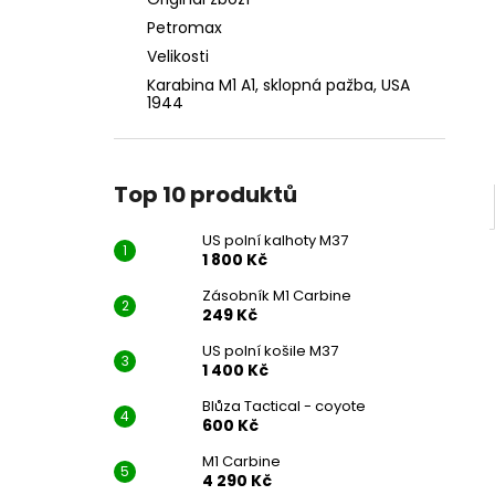
US POLNÍ KALHOTY M37
l
Petromax
1 800 Kč
Velikosti
Karabina M1 A1, sklopná pažba, USA
1944
Top 10 produktů
US polní kalhoty M37
1 800 Kč
Zásobník M1 Carbine
249 Kč
US polní košile M37
1 400 Kč
Blůza Tactical - coyote
600 Kč
M1 Carbine
4 290 Kč