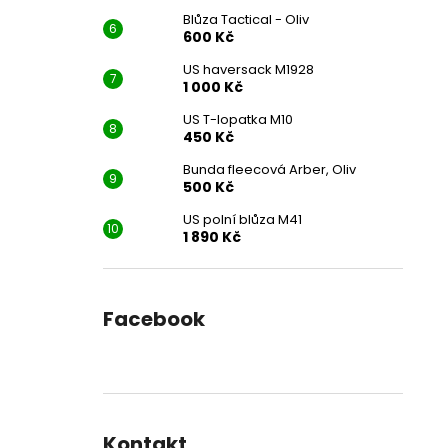
Blůza Tactical - Oliv
600 Kč
US haversack M1928
1 000 Kč
US T-lopatka M10
450 Kč
Bunda fleecová Arber, Oliv
500 Kč
US polní blůza M41
1 890 Kč
Facebook
Kontakt