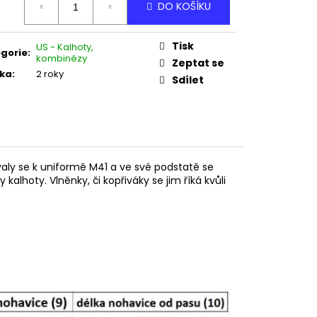
 M37
DO KOŠÍKU
:
Tisk
US - Kalhoty,
gorie
:
kombinézy
Zeptat se
ka
:
2 roky
Sdílet
valy se k uniformě M41 a ve své podstatě se
kalhoty. Vlněnky, či kopřiváky se jim říká kvůli