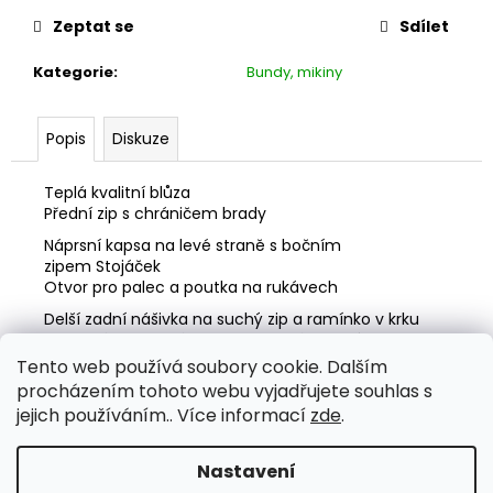
č
u
Zeptat se
Sdílet
j
e
Kategorie
:
Bundy, mikiny
m
e
Popis
Diskuze
US
Teplá kvalitní blůza
T-
Přední zip s chráničem brady
LOPATKA
M10
Náprsní
kapsa na levé straně s bočním
zipem
Stojáček
450
Otvor pro palec a poutka na rukávech
Kč
Původně:
Delší
zadní
nášivka na suchý zip a ramínko v krku
600
Elastické žerzejové vsadky na rukávech,
límec a pas,
Kč
uvnitř
česaný Fleece s vaflovou strukturou
Tento web používá soubory cookie. Dalším
procházením tohoto webu vyjadřujete souhlas s
Materiál:
jejich používáním.. Více informací
zde
.
100% polyester
Nastavení
Z
Vytvořil Shoptet