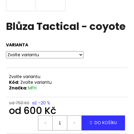
a
j
í
Blůza Tactical - coyote
t
?
VARIANTA
HLEDAT
Zvolte variantu
Kód:
Zvolte variantu
Značka:
MFH
D
o
od 750 Kč
až –20 %
od
600 Kč
p
o
Měrná
r
DO KOŠÍKU
cena:
u