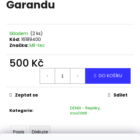
Garandu
a
j
í
t
Skladem
(2 ks)
?
Kód:
16189400
Značka:
Mil-tec
500 Kč
Měrná
HLEDAT
DO KOŠÍKU
cena:
Zeptat se
Sdílet
D
o
DENIX - Repliky,
Kategorie
:
p
součásti
o
r
Popis
Diskuze
u