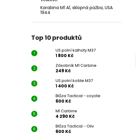
US POLNÍ KALHOTY M37
l
Karabina M1 A1, sklopná pažba, USA
1 800 Kč
1944
Top 10 produktů
US polní kalhoty M37
1 800 Kč
Zásobník M1 Carbine
249 Kč
US polní košile M37
1 400 Kč
Blůza Tactical - coyote
600 Kč
M1 Carbine
4 290 Kč
Blůza Tactical - Oliv
600 Kč