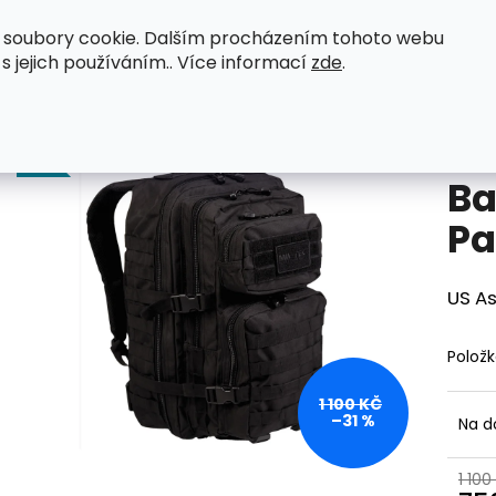
 soubory cookie. Dalším procházením tohoto webu
eenactor WWII
Original zboží
Petromax
 s jejich používáním.. Více informací
zde
.
černý
Co potřebujete najít?
TIP
Ba
HLEDAT
Pa
US A
Doporučujeme
Polož
1 100 KČ
–31 %
Na d
1 100