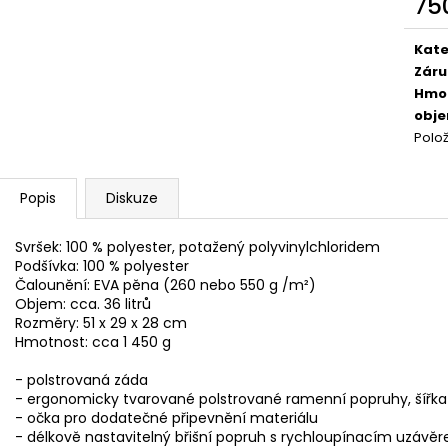
75
ZÁSOBNÍK M1 CARBINE
US POLNÍ KOŠILE
Měr
249 Kč
1 400 Kč
cena
Původně:
299 Kč
Kate
Záru
Hmo
obj
Polo
Popis
Diskuze
Svršek: 100 % polyester, potažený polyvinylchloridem
Podšívka: 100 % polyester
Čalounění: EVA pěna (260 nebo 550 g /m²)
Objem: cca. 36 litrů
Rozměry: 51 x 29 x 28 cm
Hmotnost: cca 1 450 g
- polstrovaná záda
- ergonomicky tvarované polstrované ramenní popruhy, šířka
- očka pro dodatečné připevnění materiálu
- délkově nastavitelný břišní popruh s rychloupínacím uzávě