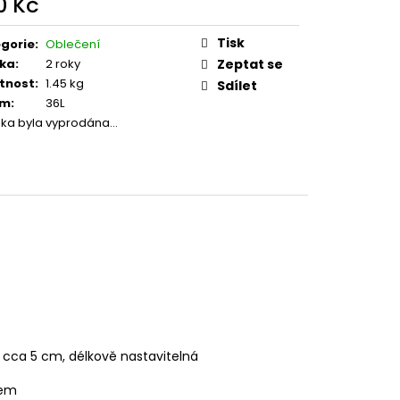
0 Kč
 M37
ná
:
Tisk
gorie
:
Oblečení
ka
:
2 roky
Zeptat se
tnost
:
1.45 kg
Sdílet
em
:
36L
žka byla vyprodána…
 cca 5 cm, délkově nastavitelná
rem