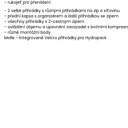
- rukojeť
pro přenášení
- 2 velké přihrádky s různými přihrádkami na zip a síťovinu
- přední kapsa s organizérem a další přihrádkou se zipem
- všechny přihrádky s 2-cestným zipem
- ovládání objemu a upevnění zavazadel s bočními kompres
- různé montážní body
Molle - integrované Velcro přihrádky pro Hydropack