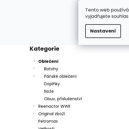
K
Přejít
na
o
Tento web používá
Oblečení
R
obsah
Zpět
Zpět
vyjadřujete souhlas
š
do
do
í
Domů
Oblečení
Batoh US Assault Pack LG, 
Nastavení
k
obchodu
obchodu
P
o
Kategorie
Přeskočit
s
kategorie
t
Oblečení
r
Batohy
a
Pánské oblečení
n
Doplňky
n
Nože
í
Obuv, příslušenství
p
Reenactor WWII
a
Original zboží
n
Petromax
e
Velikosti