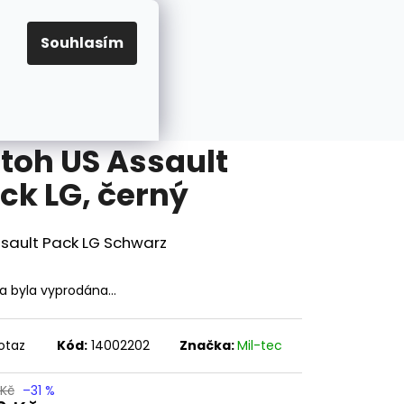
Hledat
Přihlášení
Nákupní
Velikosti
Karabina M1 A1, sklopná pažba, USA
Souhlasím
košík
toh US Assault
ck LG, černý
ssault Pack LG Schwarz
ka byla vyprodána…
otaz
Kód:
14002202
Značka:
Mil-tec
Následující
 Kč
–31 %