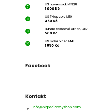
US haversack M1928
1 000 Kč
US T-lopatka M10
450 Kč
Bunda fleecová Arber, Oliv
500 Kč
US polní blůza M41
1 890 Kč
Facebook
Kontakt
info
@
bigred1armyshop.com