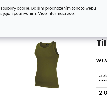
 soubory cookie. Dalším procházením tohoto webu
eenactor WWII
Original zboží
Petromax
 s jejich používáním.. Více informací
zde
.
Co potřebujete najít?
Tí
HLEDAT
VARI
Doporučujeme
Zvol
vari
21
Měr
cena