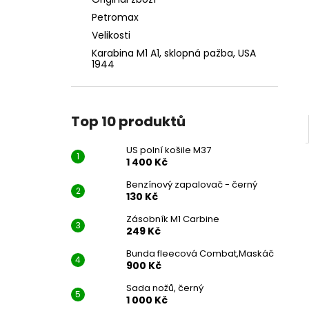
US POLNÍ KOŠILE M37
l
Petromax
1 400 Kč
Velikosti
Karabina M1 A1, sklopná pažba, USA
1944
Top 10 produktů
US polní košile M37
1 400 Kč
Benzínový zapalovač - černý
130 Kč
Zásobník M1 Carbine
249 Kč
Bunda fleecová Combat,Maskáč
900 Kč
Sada nožů, černý
1 000 Kč