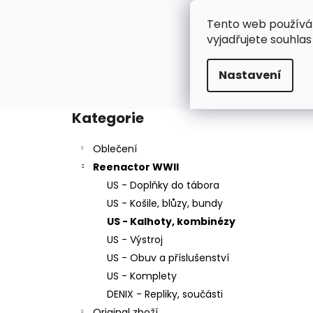
K
Přejít
na
o
Tento web používá
Oblečení
R
obsah
Zpět
Zpět
vyjadřujete souhlas
š
do
do
í
Domů
Reenactor WWII
US - Kalhoty, kombi
Nastavení
k
obchodu
obchodu
P
o
Kategorie
Přeskočit
s
kategorie
t
Oblečení
r
Reenactor WWII
a
US - Doplňky do tábora
n
US - Košile, blůzy, bundy
n
US - Kalhoty, kombinézy
í
US - Výstroj
p
US - Obuv a příslušenství
a
US - Komplety
n
DENIX - Repliky, součásti
e
Original zboží