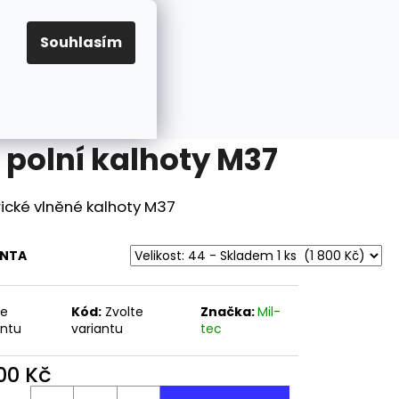
Hledat
Přihlášení
Nákupní
Velikosti
Karabina M1 A1, sklopná pažba, USA
Souhlasím
košík
 polní kalhoty M37
ické vlněné kalhoty M37
ANTA
te
Kód:
Zvolte
Značka:
Mil-
antu
variantu
tec
Následující
800 Kč
ná