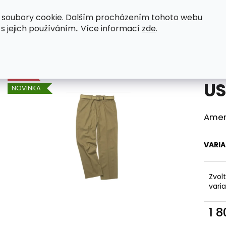
 soubory cookie. Dalším procházením tohoto webu
eenactor WWII
Original zboží
Petromax
 s jejich používáním.. Více informací
zde
.
nézy
US polní kalhoty M37
Co potřebujete najít?
AKCE
US
NOVINKA
HLEDAT
Amer
Doporučujeme
VARI
Zvol
vari
1 
Měr