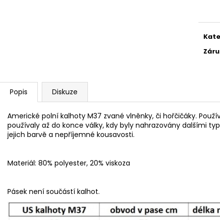
BENZÍNOVÝ ZAPALOVAČ - ČERNÝ
ZÁSOBNÍK M1 CA
cena
130 Kč
249 Kč
Původně:
299 K
Kate
Záru
Popis
Diskuze
Americké polní kalhoty M37 zvané vlněnky, či hořčičáky. Použí
používaly až do konce války, kdy byly nahrazovány dalšími typy 
jejich barvě a nepříjemné kousavosti.
Materiál: 80% polyester, 20% viskoza
Pásek není součástí kalhot.