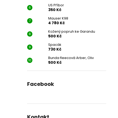
US Příbor
350 Kč
Mauser K98
4 780 Kč
Kožený popruh ke Garandu
500 Kč
Spacák
730 Kč
Bunda fleecová Arber, Oliv
500 Kč
Facebook
Kontakt