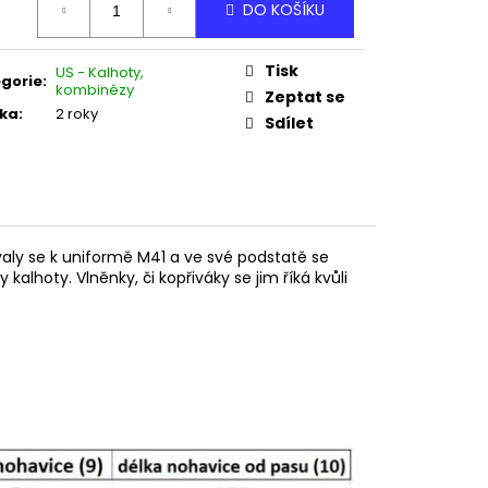
RBINE
DO KOŠÍKU
:
č
Tisk
US - Kalhoty,
gorie
:
kombinézy
Zeptat se
ka
:
2 roky
Sdílet
valy se k uniformě M41 a ve své podstatě se
kalhoty. Vlněnky, či kopřiváky se jim říká kvůli