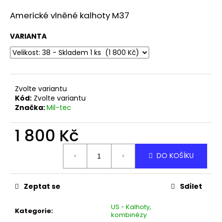
a
Americké vlněné kalhoty M37
j
í
VARIANTA
t
?
Zvolte variantu
Kód:
Zvolte variantu
Značka:
Mil-tec
HLEDAT
1 800 Kč
Měrná
DO KOŠÍKU
D
cena:
o
p
Zeptat se
Sdílet
o
r
US - Kalhoty,
u
Kategorie
:
kombinézy